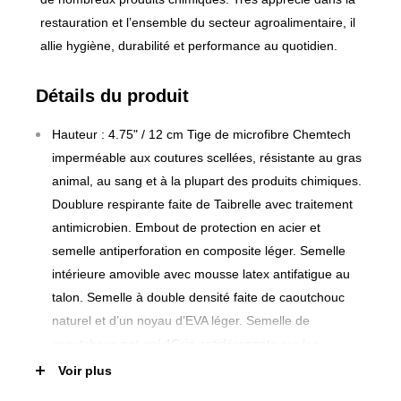
restauration et l’ensemble du secteur agroalimentaire, il
allie hygiène, durabilité et performance au quotidien.
Détails du produit
Hauteur : 4.75" / 12 cm Tige de microfibre Chemtech
imperméable aux coutures scellées, résistante au gras
animal, au sang et à la plupart des produits chimiques.
Doublure respirante faite de Taibrelle avec traitement
antimicrobien. Embout de protection en acier et
semelle antiperforation en composite léger. Semelle
intérieure amovible avec mousse latex antifatigue au
talon. Semelle à double densité faite de caoutchouc
naturel et d’un noyau d’EVA léger. Semelle de
caoutchouc naturel 4Grip antidérapante sur les
surfaces sèches, mouillées et huileuses, résistante à
Voir plus
l’usure et aux huiles. Cambrion en fibre de verre. Talon