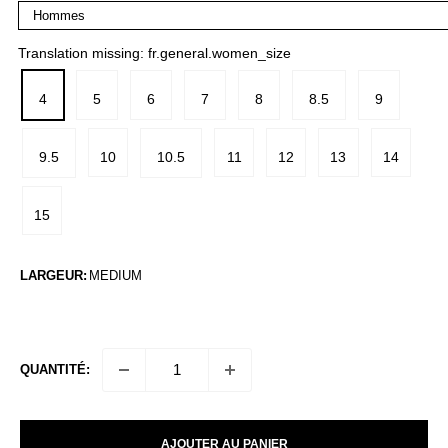
Translation missing: fr.general.women_size
4
5
6
7
8
8.5
9
9.5
10
10.5
11
12
13
14
15
LARGEUR:
MEDIUM
QUANTITÉ:
AJOUTER AU PANIER