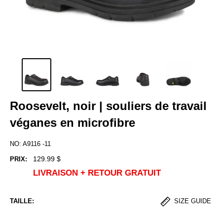
Roosevelt, noir | souliers de travail
véganes en microfibre
NO:
A9116 -11
Prix
129.99 $
PRIX:
de
LIVRAISON + RETOUR GRATUIT
vente
TAILLE:
SIZE GUIDE