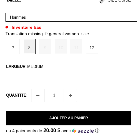
TAILLE:
SIZE GUIDE
Inventaire bas
Translation missing: fr.general.women_size
7
8
9
10
11
12
LARGEUR:
MEDIUM
QUANTITÉ:
AJOUTER AU PANIER
20.00 $
ou 4 paiements de
avec
ⓘ