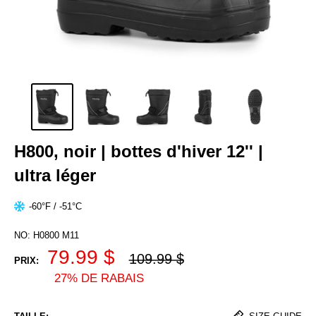
H800, noir | bottes d'hiver 12'' |
ultra léger
-60°F / -51°C
NO:
H0800 M11
Prix
79.99 $
Prix
109.99 $
PRIX:
27% DE RABAIS
habituel
de
vente