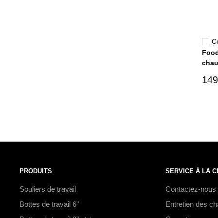
C
Food
chau
149
PRODUITS
SERVICE À LA C
Souliers de travail
Contactez-nous
Bottes de travail 6"
Entretien des c