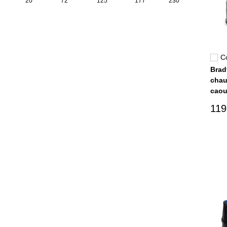
20
72
125
177
230
3XL
C
Brad
chau
caou
119