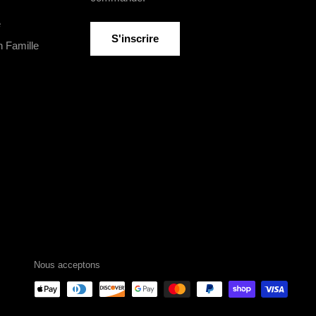
e
Courriel
S'inscrire
n Famille
Nous acceptons