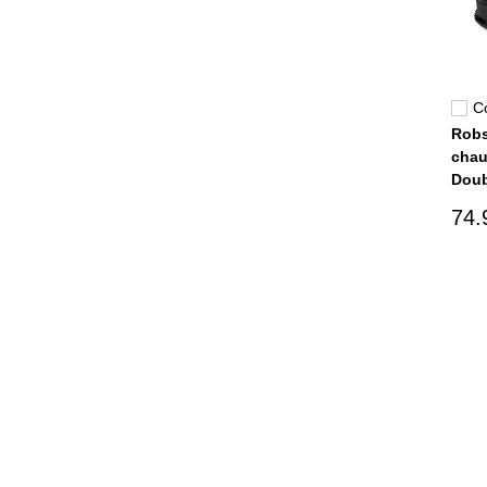
C
Robs
chau
Doub
74.