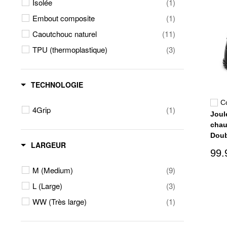
Isolée
(1)
Embout composite
(1)
Caoutchouc naturel
(11)
TPU (thermoplastique)
(3)
TECHNOLOGIE
C
4Grip
(1)
Joule
chau
Doub
LARGEUR
99.
M (Medium)
(9)
L (Large)
(3)
WW (Très large)
(1)