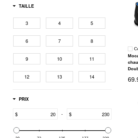
TAILLE
3
4
5
6
7
8
C
Moca
9
10
11
chau
Doub
12
13
14
69.
15
16
17
PRIX
XS
S
M
-
$
$
L
XL
XXL