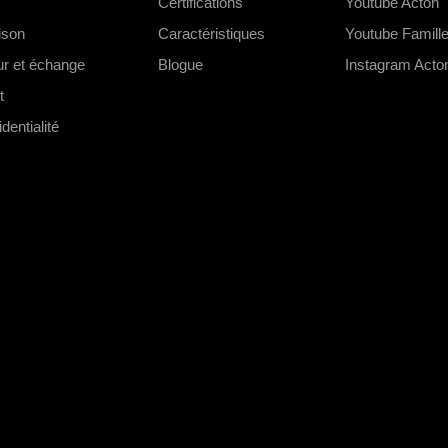
Certifications
Youtube Acton
aison
Caractéristiques
Youtube Famill
our et échange
Blogue
Instagram Acto
t
dentialité